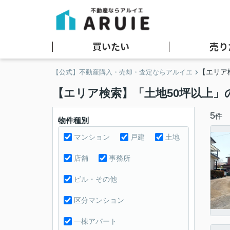
買いたい
売り
【エリア
【公式】不動産購入・売却・査定ならアルイエ
【エリア検索】「土地50坪以上」
5
件
物件種別
マンション
戸建
土地
店舗
事務所
ビル・その他
区分マンション
一棟アパート