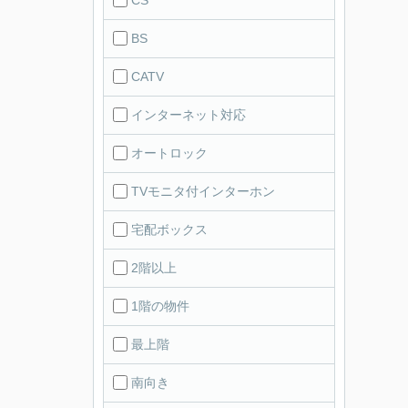
BS
CATV
インターネット対応
オートロック
TVモニタ付インターホン
宅配ボックス
2階以上
1階の物件
最上階
南向き