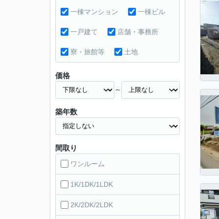
一棟マンション
一棟ビル
一戸建て
店舗・事務所
寮・旅館等
土地
価格
～
築年数
間取り
ワンルーム
1K/1DK/1LDK
2K/2DK/2LDK