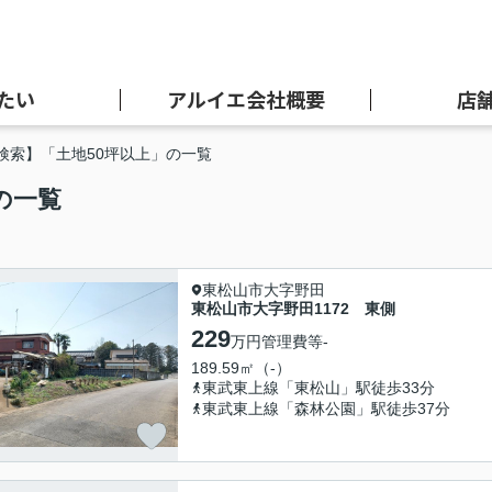
たい
アルイエ会社概要
店
検索】「土地50坪以上」の一覧
の一覧
東松山市大字野田
東松山市大字野田1172 東側
229
万円
管理費等
-
189.59㎡（-）
東武東上線「東松山」駅徒歩33分
東武東上線「森林公園」駅徒歩37分