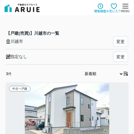
閲覧履歴
お気に入り
MENU
【戸建(売買)】川越市の一覧
川越市
変更
指定なし
変更
3
件
中古一戸建