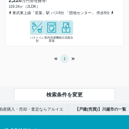
2,220
万円
管理費等
-
119.24㎡（2LDK）
東武東上線「若葉」駅 バス8分 「団地センター」 停歩8分
東武東上
バストイレ
室内洗濯機
独立洗面台
別
置場
1
検索条件を変更
動産購入・売却・査定ならアルイエ
【戸建(売買)】川越市の一覧