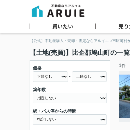
買いたい
売り
【公式】不動産購入・売却・査定ならアルイエ
市区町村
【土地(売買)】比企郡鳩山町の一覧
1
件
価格
～
築年数
駅・バス停からの時間