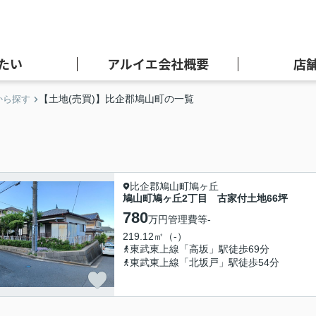
たい
アルイエ会社概要
店
【土地(売買)】比企郡鳩山町の一覧
から探す
比企郡鳩山町鳩ヶ丘
鳩山町鳩ヶ丘2丁目 古家付土地66坪
780
万円
管理費等
-
219.12㎡（-）
東武東上線「高坂」駅徒歩69分
東武東上線「北坂戸」駅徒歩54分