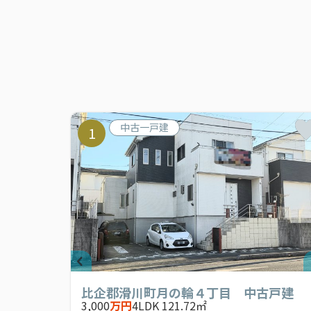
中古一戸建
1
比企郡滑川町月の輪４丁目 中古戸建
3,000
万円
4LDK 121.72㎡