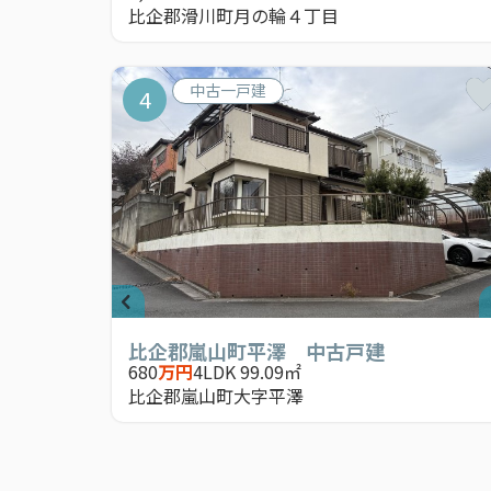
比企郡滑川町月の輪４丁目
中古一戸建
4
比企郡嵐山町平澤 中古戸建
680
万円
4LDK 99.09㎡
比企郡嵐山町大字平澤