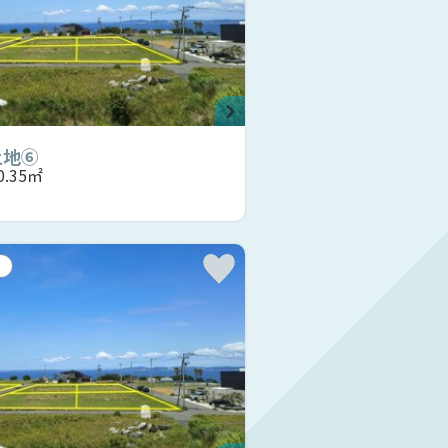
土地⑥
60.35㎡