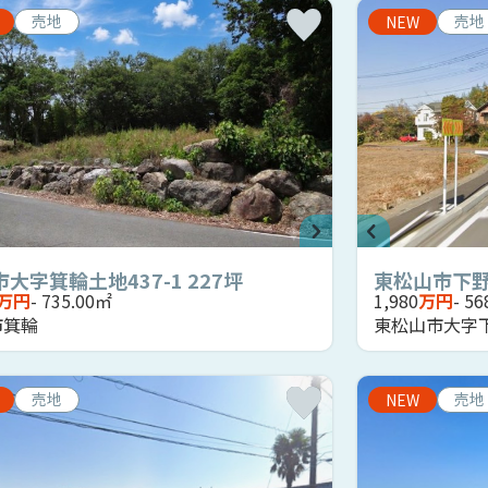
売地
売地
NEW
大字箕輪土地437-1 227坪
東松山市下野本
万円
- 735.00㎡
1,980
万円
- 5
市箕輪
東松山市大字
売地
売地
NEW