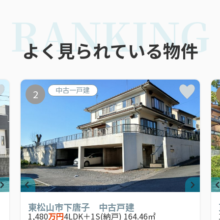
RANKING
よく見られている物件
中古一戸建
2
東松山市下唐子 中古戸建
1,480
万円
4LDK＋1S(納戸) 164.46㎡