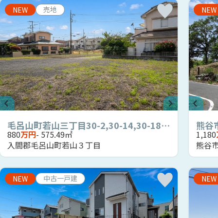
売地
NEW
NEW
毛呂山町若山三丁目30-2,30-14,30-18土地 174坪
熊谷市
880
万円
- 575.49㎡
1,180
入間郡毛呂山町若山３丁目
熊谷
中古一戸建
NEW
NEW