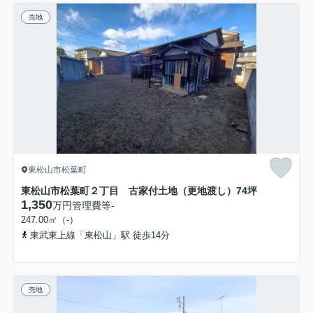
売地
東松山市松葉町
東松山市松葉町２丁目 古家付土地（更地渡し）74坪
1,350
万円
管理費等
-
247.00㎡（-）
東武東上線「東松山」駅 徒歩14分
売地