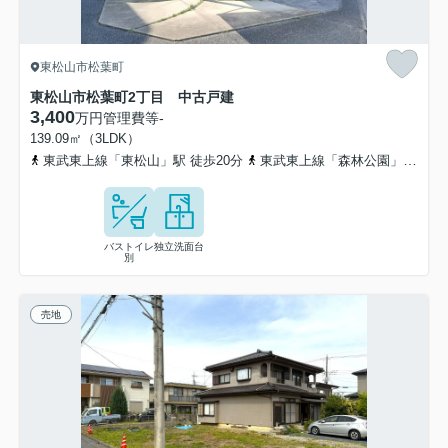
東松山市松葉町
東松山市松葉町2丁目 中古戸建
3,400
万円
管理費等
-
139.09㎡（3LDK）
東武東上線「東松山」駅 徒歩20分
東武東上線「森林公園」駅 徒歩28分
バストイレ
独立洗面台
別
売地