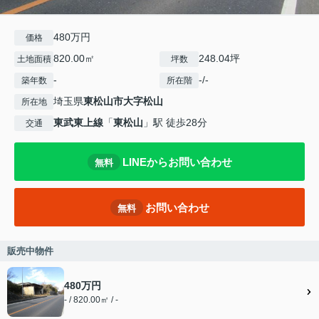
480万円
価格
820.00㎡
248.04坪
土地面積
坪数
-
-/-
築年数
所在階
埼玉県
東松山市
大字松山
所在地
東武東上線
「
東松山
」駅 徒歩28分
交通
LINEからお問い合わせ
無料
お問い合わせ
無料
販売中物件
480万円
- / 820.00㎡ / -