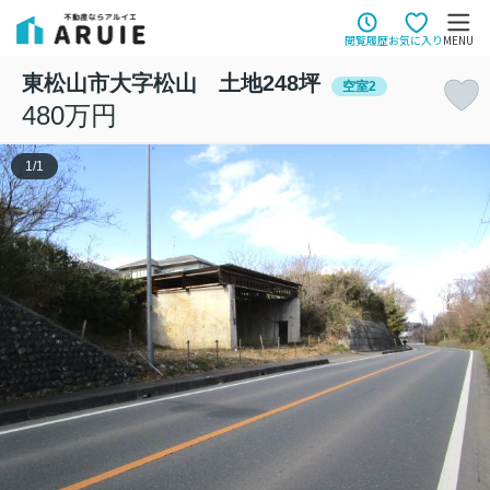
閲覧履歴
お気に入り
MENU
東松山市大字松山 土地248坪
空室2
480万円
1
/
1