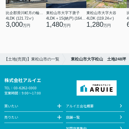
比企郡滑川町月の輪４丁目
東松山市大字下唐子
東松山市大字大谷
4LDK (121.72㎡)
4LDK＋1S(納戸) (164.46㎡)
4LDK (119.24㎡)
4
3,000
1,480
1,280
万円
万円
万円
【土地(売買)】東松山市の一覧
東松山市大字松山 土地248坪
株式会社アルイエ
03-6262-0303
TEL：
営業時間：9:00～17:00
買いたい
アルイエ会社概要
売りたい
店舗一覧
加盟店募集中