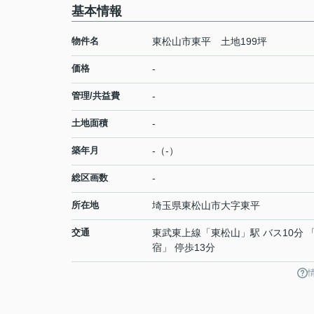
基本情報
物件名
東松山市東平 土地199坪
価格
-
管理/共益費
-
土地面積
-
築年月
-（-）
総区画数
-
所在地
埼玉県
東松山市
大字東平
交通
東武東上線
「
東松山
」駅 バス10分 
宿」 停歩13分