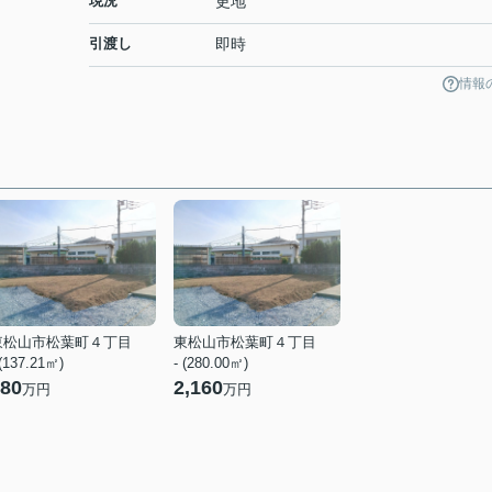
現況
更地
引渡し
即時
情報
東松山市松葉町４丁目
東松山市松葉町４丁目
 (137.21㎡)
- (280.00㎡)
80
2,160
万円
万円