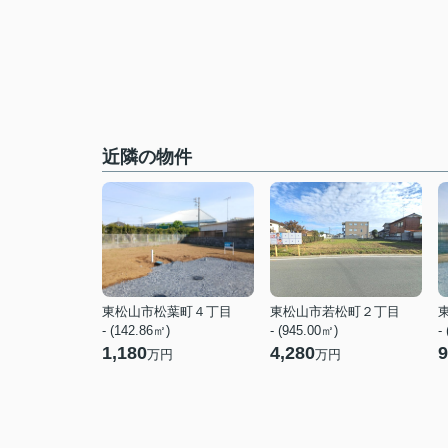
近隣の物件
東松山市松葉町４丁目
東松山市若松町２丁目
- (142.86㎡)
- (945.00㎡)
-
1,180
4,280
9
万円
万円