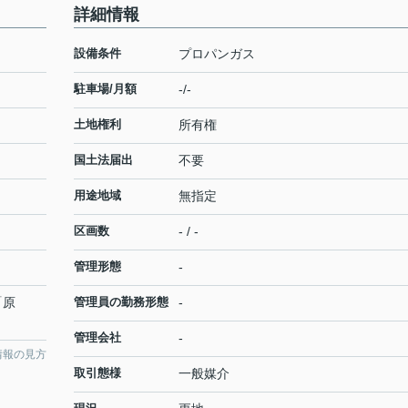
詳細情報
設備条件
プロパンガス
駐車場/月額
-/-
土地権利
所有権
国土法届出
不要
用途地域
無指定
区画数
- / -
管理形態
-
「原
管理員の勤務形態
-
管理会社
-
情報の見方
取引態様
一般媒介