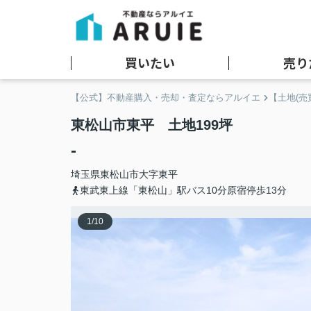
買いたい
売り
【公式】不動産購入・売却・査定ならアルイエ
【土地(売
東松山市東平 土地199坪
-
埼玉県
東松山市
大字東平
東武東上線「東松山」駅バス10分原宿停歩13分
1
/
10