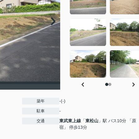
-(-)
築年
-
駐車
東武東上線
「
東松山
」駅 バス10分 「原
交通
宿」 停歩13分