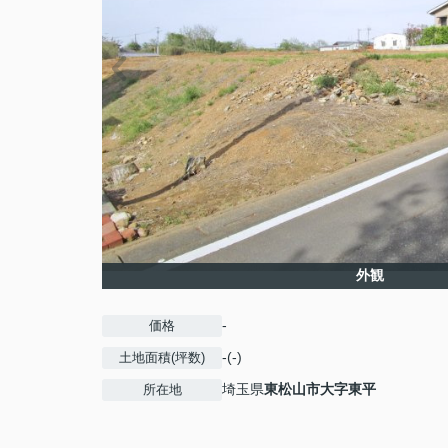
外観
-
価格
-(-)
土地面積(坪数)
埼玉県
東松山市
大字東平
所在地