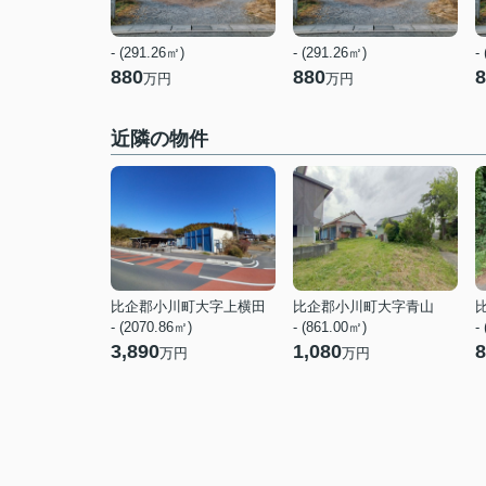
- (291.26㎡)
- (291.26㎡)
-
880
880
8
万円
万円
近隣の物件
比企郡小川町大字上横田
比企郡小川町大字青山
- (2070.86㎡)
- (861.00㎡)
-
3,890
1,080
8
万円
万円