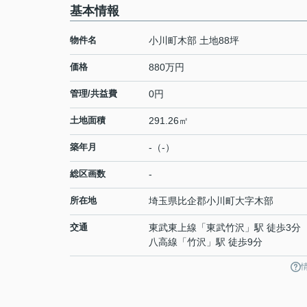
基本情報
物件名
小川町木部 土地88坪
価格
880万円
管理/共益費
0円
土地面積
291.26㎡
築年月
-（-）
総区画数
-
所在地
埼玉県
比企郡小川町
大字木部
交通
東武東上線
「
東武竹沢
」駅 徒歩3分
八高線
「
竹沢
」駅 徒歩9分