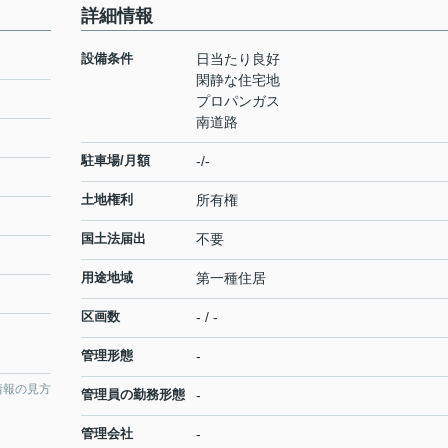
詳細情報
設備条件
日当たり良好
閑静な住宅地
プロパンガス
南道路
駐車場/月額
-/-
土地権利
所有権
国土法届出
不要
用途地域
第一種住居
区画数
- / -
管理形態
-
情報の見方
管理員の勤務形態
-
管理会社
-