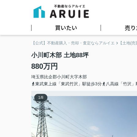
買いたい
売り
【公式】不動産購入・売却・査定ならアルイエ
【土地(売
小川町木部 土地88坪
880万円
埼玉県
比企郡小川町
大字木部
東武東上線「東武竹沢」駅徒歩3分
八高線「竹沢」
1
/
8