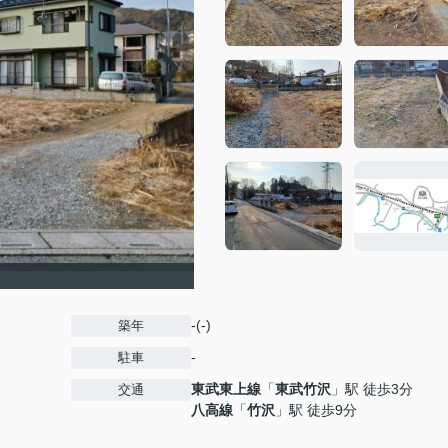
-(-)
築年
-
駐車
東武東上線
「
東武竹沢
」駅 徒歩3分
交通
八高線
「
竹沢
」駅 徒歩9分