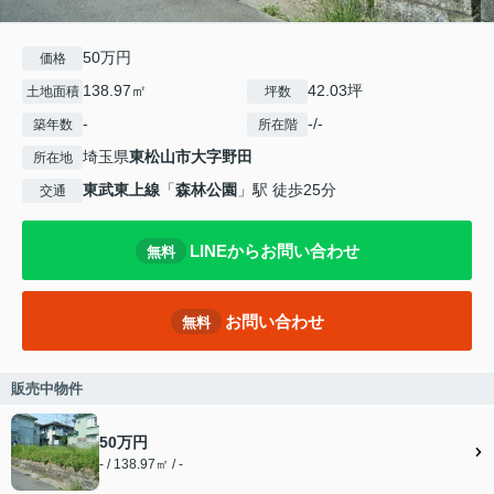
50万円
価格
138.97㎡
42.03坪
土地面積
坪数
-
-/-
築年数
所在階
埼玉県
東松山市
大字野田
所在地
東武東上線
「
森林公園
」駅 徒歩25分
交通
LINEからお問い合わせ
無料
お問い合わせ
無料
販売中物件
50万円
- / 138.97㎡ / -