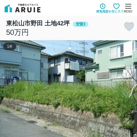
閲覧履歴
お気に入り
MENU
東松山市野田 土地42坪
空室3
50万円
1
/
6