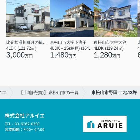
比企郡滑川町月の輪４丁目
東松山市大字下唐子
東松山市大字大谷
4LDK (121.72㎡)
4LDK＋1S(納戸) (164.46㎡)
4LDK (119.24㎡)
4
3,000
1,480
1,280
万円
万円
万円
イエ
【土地(売買)】東松山市の一覧
東松山市野田 土地42坪
株式会社アルイエ
03-6262-0303
TEL：
営業時間：9:00～17:00