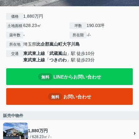
1,880万円
価格
628.23㎡
190.03坪
土地面積
坪数
-
-/-
築年数
所在階
埼玉県
比企郡嵐山町
大字川島
所在地
東武東上線
「
武蔵嵐山
」駅 徒歩10分
交通
東武東上線
「
つきのわ
」駅 徒歩23分
LINEからお問い合わせ
無料
お問い合わせ
無料
販売中物件
1,880万円
- / 628.23㎡ / -