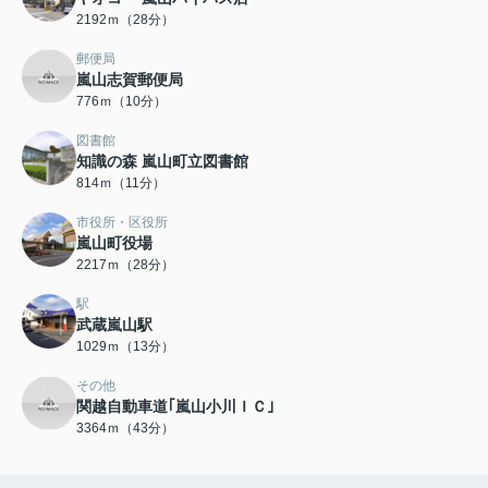
2192ｍ（28分）
郵便局
嵐山志賀郵便局
776ｍ（10分）
図書館
知識の森 嵐山町立図書館
814ｍ（11分）
市役所・区役所
嵐山町役場
2217ｍ（28分）
駅
武蔵嵐山駅
1029ｍ（13分）
その他
関越自動車道｢嵐山小川ＩＣ｣
3364ｍ（43分）