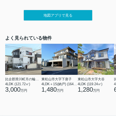
地図アプリで見る
よく見られている物件
比企郡滑川町月の輪４丁目
東松山市大字下唐子
東松山市大字大谷
4LDK (121.72㎡)
4LDK＋1S(納戸) (164.46㎡)
4LDK (119.24㎡)
4
3,000
1,480
1,280
万円
万円
万円