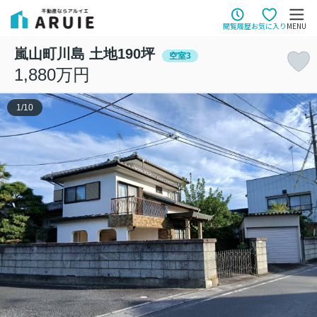
閲覧履歴
お気に入り
MENU
嵐山町川島 土地190坪
空室3
1,880万円
1
/
10