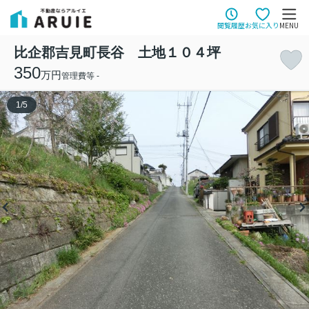
閲覧履歴
お気に入り
MENU
比企郡吉見町長谷 土地１０４坪
350
万円
管理費等 -
1
/
5