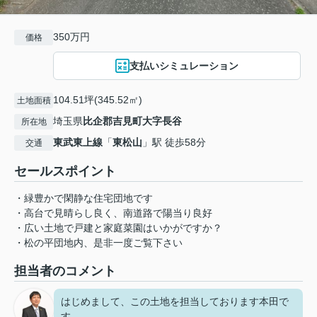
350万円
価格
支払いシミュレーション
104.51坪(345.52㎡)
土地面積
埼玉県
比企郡吉見町
大字長谷
所在地
東武東上線
「
東松山
」駅 徒歩58分
交通
セールスポイント
・緑豊かで閑静な住宅団地です
・高台で見晴らし良く、南道路で陽当り良好
・広い土地で戸建と家庭菜園はいかがですか？
・松の平団地内、是非一度ご覧下さい
担当者のコメント
はじめまして、この土地を担当しております本田で
す。