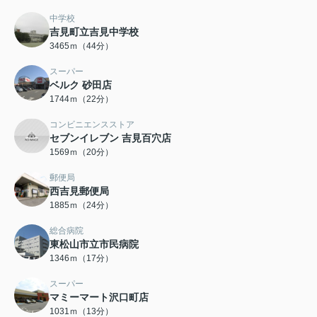
中学校
吉見町立吉見中学校
3465ｍ（44分）
スーパー
ベルク 砂田店
1744ｍ（22分）
コンビニエンスストア
セブンイレブン 吉見百穴店
1569ｍ（20分）
郵便局
西吉見郵便局
1885ｍ（24分）
総合病院
東松山市立市民病院
1346ｍ（17分）
スーパー
マミーマート沢口町店
1031ｍ（13分）