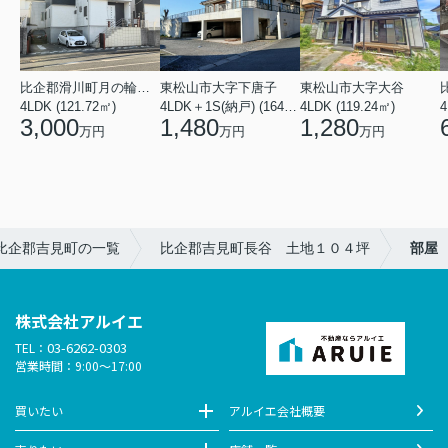
比企郡滑川町月の輪４丁目
東松山市大字下唐子
東松山市大字大谷
4LDK (121.72㎡)
4LDK＋1S(納戸) (164.46㎡)
4LDK (119.24㎡)
4
3,000
1,480
1,280
万円
万円
万円
】比企郡吉見町の一覧
比企郡吉見町長谷 土地１０４坪
部屋
株式会社アルイエ
03-6262-0303
TEL：
営業時間：9:00～17:00
買いたい
アルイエ会社概要