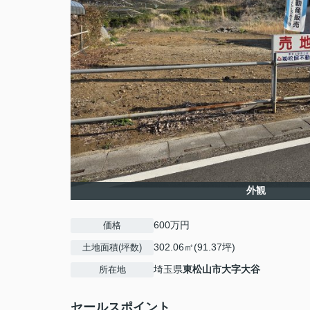
外観
600万円
価格
302.06㎡(91.37坪)
土地面積(坪数)
埼玉県
東松山市
大字大谷
所在地
セールスポイント