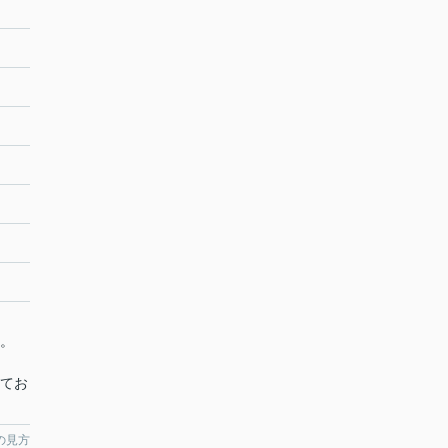
。
てお
の見方