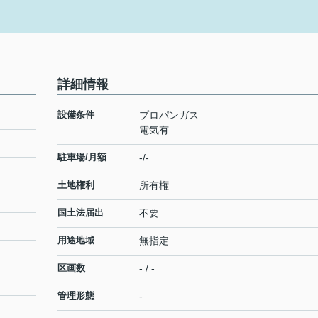
詳細情報
設備条件
プロパンガス
電気有
駐車場/月額
-/-
土地権利
所有権
国土法届出
不要
用途地域
無指定
区画数
- / -
管理形態
-