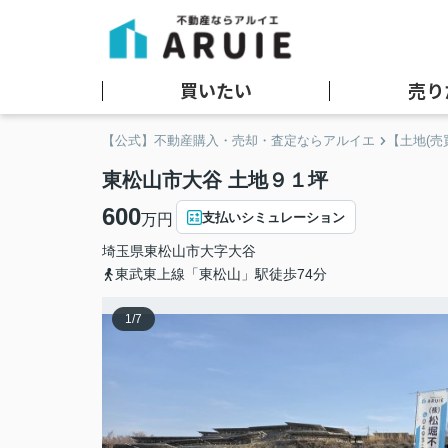
買いたい
売り
【公式】不動産購入・売却・査定ならアルイエ
【土地(売
東松山市大谷 土地９１坪
600
支払いシミュレーション
万円
埼玉県
東松山市
大字大谷
東武東上線「東松山」駅徒歩74分
1
/
7