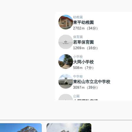
幼稚園
東平幼稚園
2702ｍ（34分）
保育園
若草保育園
1269ｍ（16分）
小学校
大岡小学校
508ｍ（7分）
中学校
東松山市立北中学校
3097ｍ（39分）
公園
大岡運動広場
751ｍ（10分）
スーパー
Belc(ベルク) 東松山東平店
1244ｍ（16分）