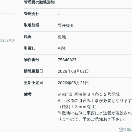
管理員の勤務形態
-
管理会社
-
取引態様
専任媒介
現況
更地
情報の見方
引渡し
相談
物件番号
75346327
情報更新日
2026年08月07日
更新予定日
2026年08月21日
備考
※都市計画法第３４条１２号区域
※上水道の引込み工事が必要となります
（権利１３ｍｍ有り）
※敷地の右側に東西に水道管が埋設され
りますので、予めご承知おき下さい。
情報