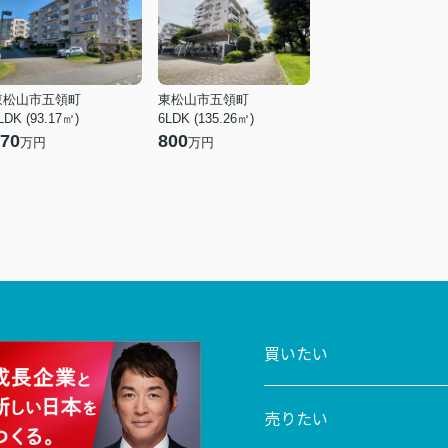
コンビニエンスストア
ローソン 東松山大谷中堀店
963ｍ（13分）
コンビニエンスストア
セブン-イレブン東松山東平店
東松山市五領町
東松山市五領町
1553ｍ（20分）
LDK (93.17㎡)
6LDK (135.26㎡)
70
800
万円
万円
神経科・精神科
医療法人緑光会 東松山病院
814ｍ（11分）
郵便局
大里胄山郵便局
1170ｍ（15分）
その他
大岡市民活動センター
916ｍ（12分）
買いたい
売りたい