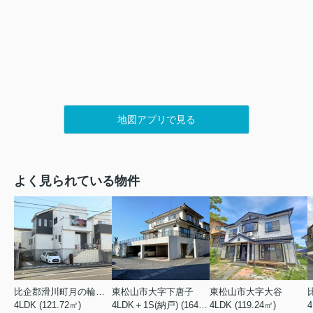
地図アプリで見る
よく見られている物件
比企郡滑川町月の輪４丁目
東松山市大字下唐子
東松山市大字大谷
4LDK (121.72㎡)
4LDK＋1S(納戸) (164.46㎡)
4LDK (119.24㎡)
4