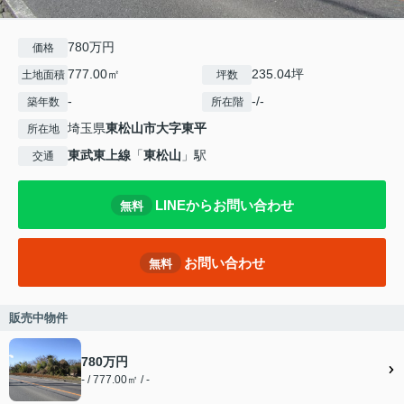
780万円
価格
777.00㎡
235.04坪
土地面積
坪数
-
-/-
築年数
所在階
埼玉県
東松山市
大字東平
所在地
東武東上線
「
東松山
」駅
交通
LINEからお問い合わせ
無料
お問い合わせ
無料
販売中物件
780万円
- / 777.00㎡ / -