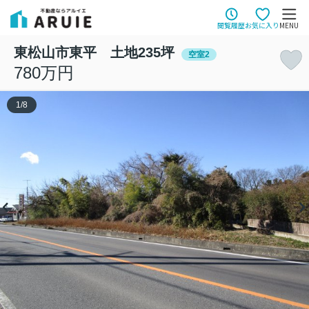
閲覧履歴
お気に入り
MENU
東松山市東平 土地235坪
空室2
780万円
1
/
8