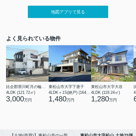
地図アプリで見る
よく見られている物件
比企郡滑川町月の輪４丁目
東松山市大字下唐子
東松山市大字大谷
4LDK (121.72㎡)
4LDK＋1S(納戸) (164.46㎡)
4LDK (119.24㎡)
4
3,000
1,480
1,280
万円
万円
万円
【土地(売買)】東松山市の一覧
東松山市大字松山 土地75坪