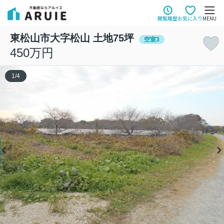
閲覧履歴
お気に入り
MENU
東松山市大字松山 土地75坪
空室3
450万円
1
/
4