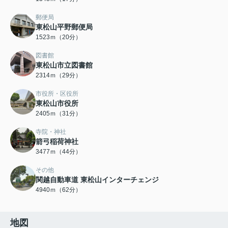
郵便局
東松山平野郵便局
1523ｍ（20分）
図書館
東松山市立図書館
2314ｍ（29分）
市役所・区役所
東松山市役所
2405ｍ（31分）
寺院・神社
箭弓稲荷神社
3477ｍ（44分）
その他
関越自動車道 東松山インターチェンジ
4940ｍ（62分）
地図