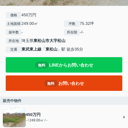
450万円
価格
249.00㎡
75.32坪
土地面積
坪数
-
-/-
築年数
所在階
埼玉県
東松山市
大字松山
所在地
東武東上線
「
東松山
」駅 徒歩35分
交通
LINEからお問い合わせ
無料
お問い合わせ
無料
販売中物件
450万円
- / 249.00㎡ / -