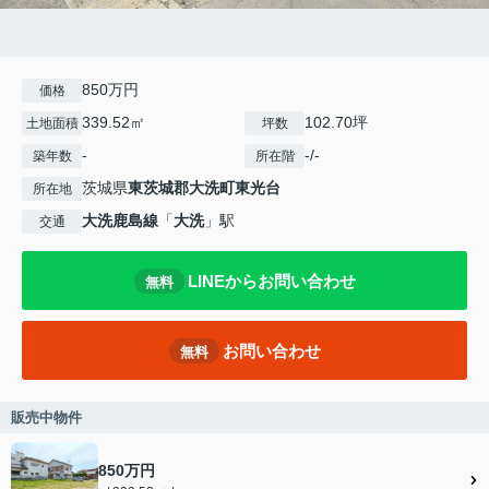
850万円
価格
339.52㎡
102.70坪
土地面積
坪数
-
-/-
築年数
所在階
茨城県
東茨城郡大洗町
東光台
所在地
大洗鹿島線
「
大洗
」駅
交通
LINEからお問い合わせ
無料
お問い合わせ
無料
販売中物件
850万円