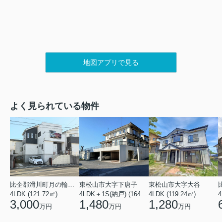
地図アプリで見る
よく見られている物件
比企郡滑川町月の輪４丁目
東松山市大字下唐子
東松山市大字大谷
4LDK (121.72㎡)
4LDK＋1S(納戸) (164.46㎡)
4LDK (119.24㎡)
4
3,000
1,480
1,280
万円
万円
万円