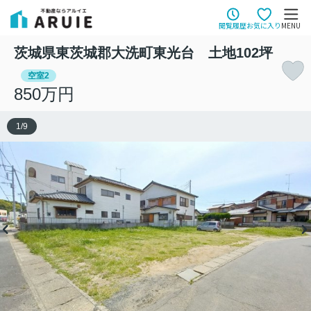
閲覧履歴
お気に入り
MENU
茨城県東茨城郡大洗町東光台 土地102坪
空室2
850万円
1
/
9