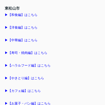
東松山市
▶【和食編】はこちら
▶【洋食編】はこちら
▶【中華編】はこちら
▶【寿司・焼肉編】はこちら
▶【ハラルフード編】はこちら
▶【やきとり編】はこちら
▶【カフェ編】はこちら
▶【お菓子・パン編】はこちら