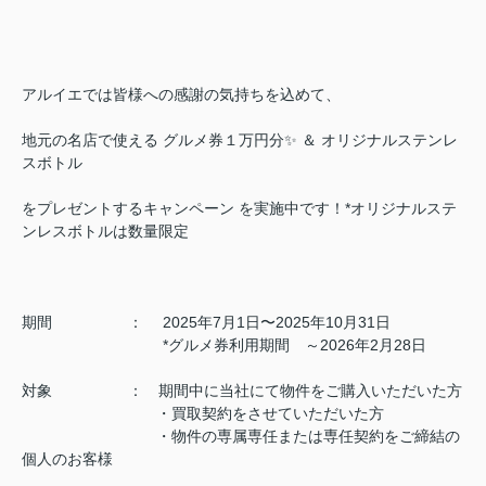
アルイエでは皆様への感謝の気持ちを込めて、
地元の名店で使える グルメ券１万円分✨ ＆ オリジナルステンレ
スボトル
をプレゼントする
キャンペーン を実施中です！
*オリジナルステ
ンレスボトルは数量限定
️期間 ： 2025年7月1日〜2025年10月31日
*グルメ券利用期間 ～2026年2月28日
対象 ： 期間中に当社にて物件をご購入いただいた方
・買取契約をさせていただいた方
・物件の専属専任または専任契約をご締結の
個人のお客様