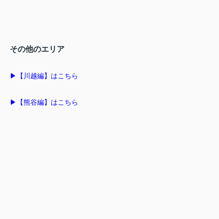
その他のエリア
▶【川越編】はこちら
▶【熊谷編】はこちら