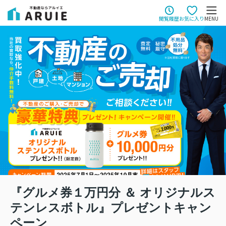
閲覧履歴
お気に入り
MENU
『グルメ券１万円分 ＆ オリジナルス
テンレスボトル』プレゼントキャン
ペーン