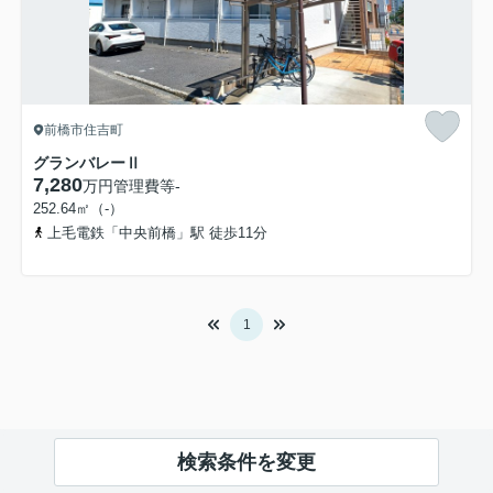
前橋市住吉町
グランバレーⅡ
7,280
万円
管理費等
-
252.64㎡（-）
上毛電鉄「中央前橋」駅 徒歩11分
1
検索条件を変更