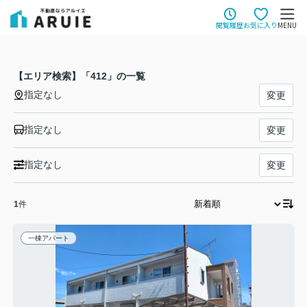
閲覧履歴
お気に入り
MENU
【エリア検索】「412」の一覧
指定なし
変更
指定なし
変更
指定なし
変更
1
件
一棟アパート