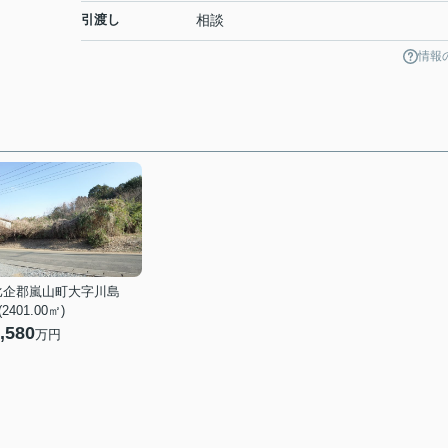
引渡し
相談
情報
比企郡嵐山町大字川島
 (2401.00㎡)
,580
万円