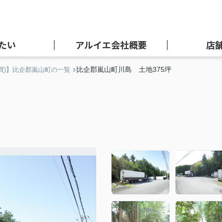
たい
アルイエ会社概要
店
比企郡嵐山町川島 土地375坪
買)】比企郡嵐山町の一覧