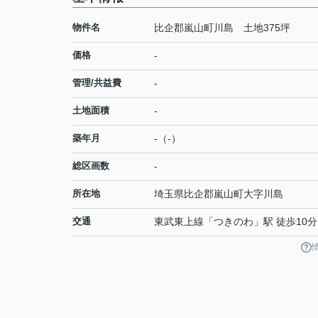
物件名
比企郡嵐山町川島 土地375坪
価格
-
管理/共益費
-
土地面積
-
築年月
-（-）
総区画数
-
所在地
埼玉県
比企郡嵐山町
大字川島
交通
東武東上線
「
つきのわ
」駅 徒歩10分