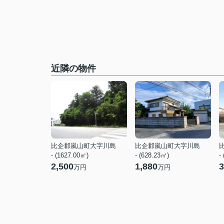
近隣の物件
比企郡嵐山町大字川島
比企郡嵐山町大字川島
- (1627.00㎡)
- (628.23㎡)
-
2,500
1,880
3
万円
万円