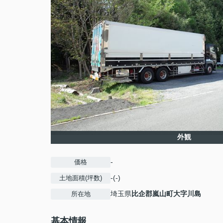
外観
-
価格
-(-)
土地面積(坪数)
埼玉県
比企郡嵐山町
大字川島
所在地
基本情報