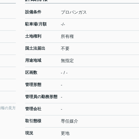
設備条件
プロパンガス
駐車場/月額
-/-
土地権利
所有権
国土法届出
不要
用途地域
無指定
区画数
- / -
管理形態
-
管理員の勤務形態
-
情報の見方
管理会社
-
取引態様
専任媒介
現況
更地