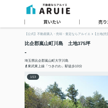
買いたい
売り
【公式】不動産購入・売却・査定ならアルイエ
【土地(売
比企郡嵐山町川島 土地375坪
-
埼玉県
比企郡嵐山町
大字川島
東武東上線「つきのわ」駅徒歩10分
1
/
13