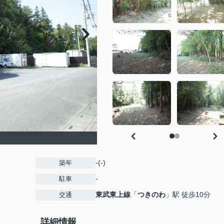
-(-)
築年
-
駐車
東武東上線
「
つきのわ
」駅 徒歩10分
交通
詳細情報