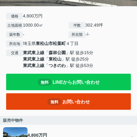
4,800万円
価格
1000.00㎡
302.49坪
土地面積
坪数
-
-/-
築年数
所在階
埼玉県
東松山市
松葉町
４丁目
所在地
東武東上線
「
森林公園
」駅 徒歩15分
交通
東武東上線
「
東松山
」駅 徒歩25分
東武東上線
「
つきのわ
」駅 徒歩53分
LINEからお問い合わせ
無料
お問い合わせ
無料
販売中物件
4,800万円