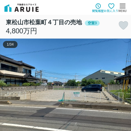
閲覧履歴
お気に入り
MENU
東松山市松葉町４丁目の売地
空室3
4,800万円
1
/
34