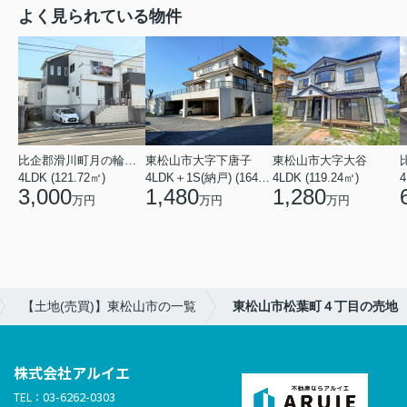
よく見られている物件
比企郡滑川町月の輪４丁目
東松山市大字下唐子
東松山市大字大谷
4LDK (121.72㎡)
4LDK＋1S(納戸) (164.46㎡)
4LDK (119.24㎡)
4
3,000
1,480
1,280
万円
万円
万円
【土地(売買)】東松山市の一覧
東松山市松葉町４丁目の売地
株式会社アルイエ
03-6262-0303
TEL：